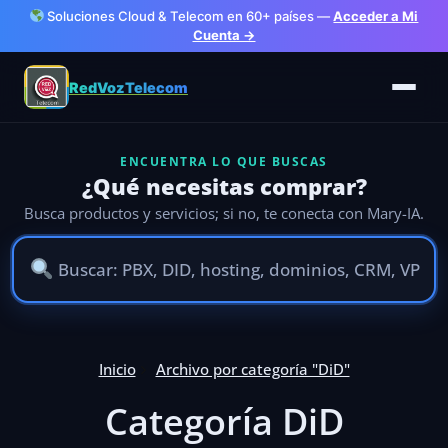
Soluciones Cloud & Telecom en 60+ países —
Acceder a Mi
Cuenta →
RedVozTelecom
ENCUENTRA LO QUE BUSCAS
¿Qué necesitas comprar?
Busca productos y servicios; si no, te conecta con Mary-IA.
Inicio
Archivo por categoría "DiD"
Categoría DiD