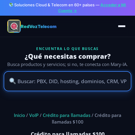
Soluciones Cloud & Telecom en 60+ países —
Acceder a Mi
Cuenta →
RedVozTelecom
ENCUENTRA LO QUE BUSCAS
¿Qué necesitas comprar?
Busca productos y servicios; si no, te conecta con Mary-IA.
Ir
al
Inicio
/
VoIP
/
Crédito para llamadas
/ Crédito para
contenido
llamadas $100
Crédito para llamadas $100