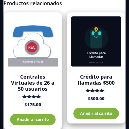
Productos relacionados
Centrales
Crédito para
Virtuales de 26 a
llamadas $500
50 usuarios
Valorado
$
500.00
con
de 5
Valorado
$
175.00
4.33
con
de 5
4.42
Añadir al carrito
Añadir al carrito