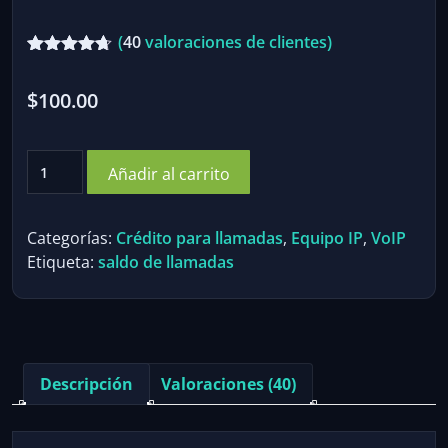
(
40
valoraciones de clientes)
Valorado
40
con
de 5
$
100.00
4.58
en base a
valoraciones
de
Crédito
clientes
Añadir al carrito
para
llamadas
$100
Categorías:
Crédito para llamadas
,
Equipo IP
,
VoIP
cantidad
Etiqueta:
saldo de llamadas
Descripción
Valoraciones (40)