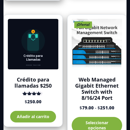
¡Oferta!
Crédito para
Web Managed
llamadas $250
Gigabit Ethernet
Switch with
8/16/24 Port
Valorado
$
250.00
con
de 5
Rango
$
79.00
-
$
251.00
4.41
de
Est
Añadir al carrito
precios
Seleccionar
pro
desde
opciones
tie