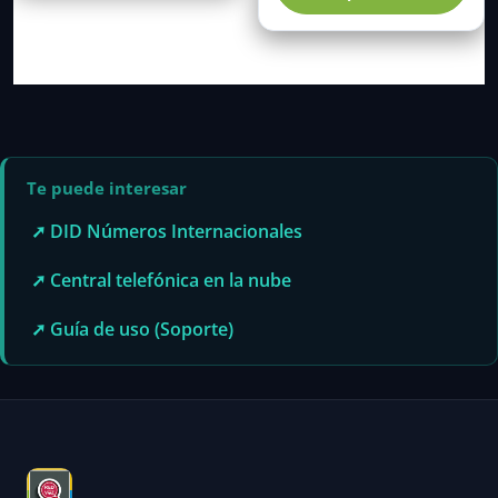
$79.00
múl
hasta
var
$251.0
Las
opc
se
pue
eleg
Te puede interesar
en
la
➚ DID Números Internacionales
pág
de
➚ Central telefónica en la nube
pro
➚ Guía de uso (Soporte)