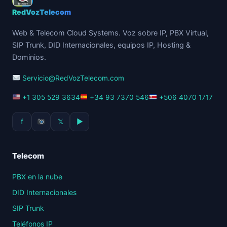
RedVozTelecom
Web & Telecom Cloud Systems. Voz sobre IP, PBX Virtual,
SIP Trunk, DID Internacionales, equipos IP, Hosting &
Dominios.
Servicio@RedVozTelecom.com
+1 305 529 3634
+34 93 7370 546
+506 4070 1717
f
𝕏
▶
Telecom
PBX en la nube
DID Internacionales
SIP Trunk
Teléfonos IP