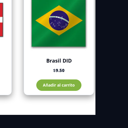
Brasil DID
$
9.50
Añadir al carrito