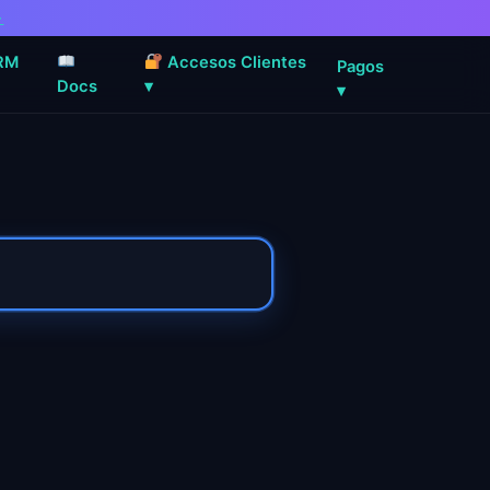
→
RM
Accesos Clientes
Pagos
Docs
▾
▾