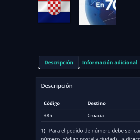
Descripción
Información adicional
Descripción
Código
Destino
385
Croacia
1) Para el pedido de número debe ser carga
número, código postal y ciudad). La dire