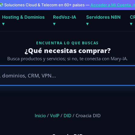
Soluciones Cloud & Telecom en 60+ países —
Acceder a Mi Cuenta 
Hosting & Dominios
RedVoz-IA
Servidores N8N
C
▾
▾
▾
▾
ENCUENTRA LO QUE BUSCAS
¿Qué necesitas comprar?
Busca productos y servicios; si no, te conecta con Mary-IA.
Inicio
/
VoIP
/
DID
/ Croacia DID