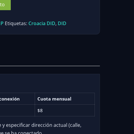
ito
IP
Etiquetas:
Croacia DID
,
DID
conexión
Cuota mensual
$8
 especificar dirección actual (calle,
ue se ha conectado.