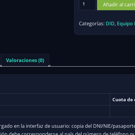
Croacia
Añadir al carr
DID
cantidad
Categorías:
DID
,
Equipo 
Valoraciones (0)
Cuota de 
do en la interfaz de usuario: copia del DNI/NIE/pasaporte y
cción debe corresponderse al país del número de teléfono q