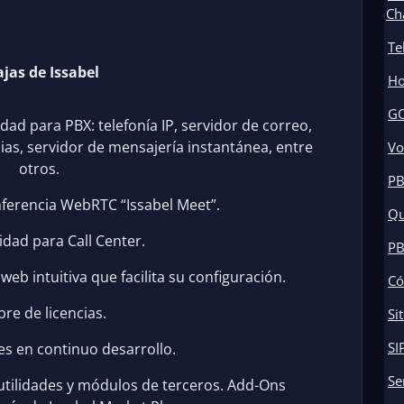
Ch
Te
jas de Issabel
Ho
GO
dad para PBX: telefonía IP, servidor de correo,
cias, servidor de mensajería instantánea, entre
Vo
otros.
PB
nferencia WebRTC “Issabel Meet”.
Qu
idad para Call Center.
PB
web intuitiva que facilita su configuración.
Có
ibre de licencias.
Si
SI
es en continuo desarrollo.
Se
utilidades y módulos de terceros. Add-Ons