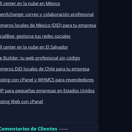
ll center en la nube en México
enXchange: correo y colaboración profesional
meros locales de México (DID) para tu empresa
cialBee: gestiona tus redes sociales
ll center en la nube en El Salvador
te Builder: tu web profesional sin código
meros DID locales de Chile para tu empresa
sting con cPanel y WHMCS para revendedores
IP para pequeñas empresas en Estados Unidos
sting Web con cPanel
Comentarios de Clientes