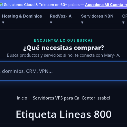
Soluciones Cloud & Telecom en 60+ países —
Acceder a Mi Cuenta 
Hosting & Dominios
RedVoz-IA
Servidores N8N
C
▾
▾
▾
▾
ENCUENTRA LO QUE BUSCAS
¿Qué necesitas comprar?
Busca productos y servicios; si no, te conecta con Mary-IA.
Inicio
Servidores VPS para CallCenter Issabel
Etiqueta Lineas 800