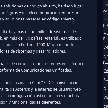
Có
 las soluciones de código abierto, ha dado lugar
.cr
nológicos y de telecomunicación empresarial,
 y soluciones basadas en código abierto.
Co
pr
 día, hay más de un millón de sistemas de
Ho
 en más de 170 países. Asterisk, es utilizado
Ri
 listadas en Fortune 1000. Muy a menudo
Wh
ores de sistemas y desarrolladores.
Nú
qu
anales de comunicación existentes en el ámbito
taforma de Comunicaciones Unificadas.
Có
Sw
en Linux basada en CentOS. Dicha instalación
Dr
alita de Asterisk y la interfaz de usuario web
illa su configuración así como otros muchos
Vi
ón y funcionalidades diferentes.
CR