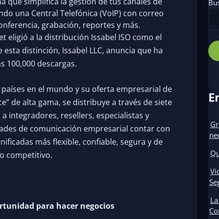
a que simplifica la gestión de tus canales de
Bu
ndo una Central Telefónica (VoIP) con correo
conferencia, grabación, reportes y más.
 eligió a la distribución Issabel ISO como el
 esta distinción, Issabel LLC, anuncia que ha
s 100,000 descargas.
7 países en el mundo y su oferta empresarial de
E
” de alta gama, se distribuye a través de siete
a integradores, resellers, especialistas y
Gr
dades de comunicación empresarial contar con
ne
ficadas más flexible, confiable, segura y de
Qu
o competitivo.
Vi
Se
La
ortunidad para hacer negocios
Co