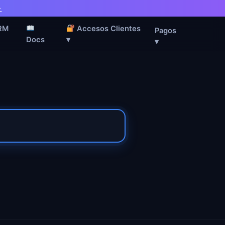
→
RM
Accesos Clientes
Pagos
Docs
▾
▾