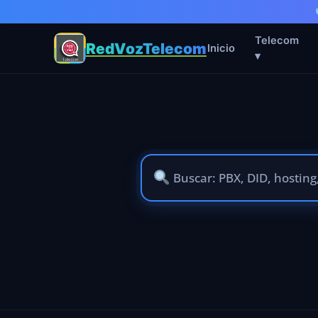
Telecom
RedVozTelecom
Inicio
▾