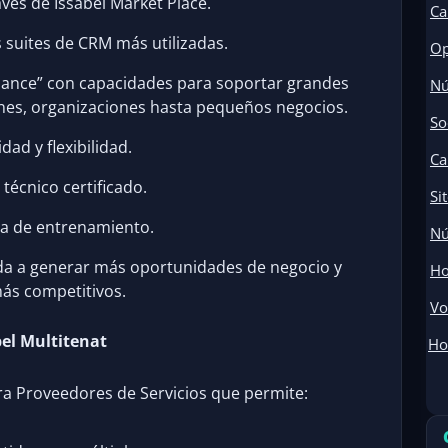
avés de Issabel Market Place.
Ca
s suites de CRM más utilizadas.
Op
iance” con capacidades para soportar grandes
Nú
ones, organizaciones hasta pequeños negocios.
So
dad y flexibilidad.
Ca
técnico certificado.
Si
a de entrenamiento.
Nú
da a generar más oportunidades de negocio y
Ho
ás competitivos.
Vo
bel Multitenat
Ho
ra Proveedores de Servicios que permite: