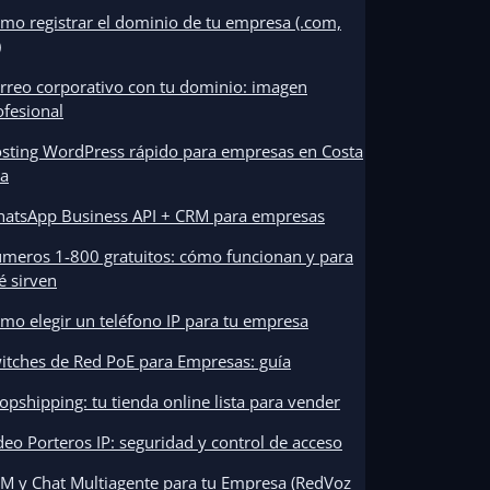
mo registrar el dominio de tu empresa (.com,
)
rreo corporativo con tu dominio: imagen
ofesional
sting WordPress rápido para empresas en Costa
ca
atsApp Business API + CRM para empresas
meros 1-800 gratuitos: cómo funcionan y para
é sirven
mo elegir un teléfono IP para tu empresa
itches de Red PoE para Empresas: guía
opshipping: tu tienda online lista para vender
deo Porteros IP: seguridad y control de acceso
M y Chat Multiagente para tu Empresa (RedVoz