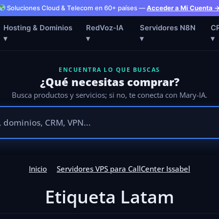
Soluciones Cloud & Telecom en 60+ países —
Acceder a Mi Cuenta 
Hosting & Dominios
RedVoz-IA
Servidores N8N
C
▾
▾
▾
▾
ENCUENTRA LO QUE BUSCAS
¿Qué necesitas comprar?
Busca productos y servicios; si no, te conecta con Mary-IA.
Inicio
Servidores VPS para CallCenter Issabel
Etiqueta Latam