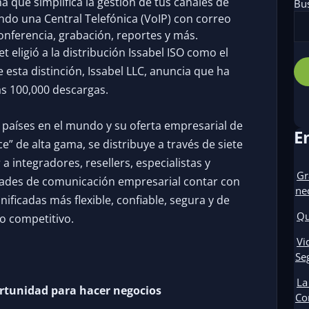
a que simplifica la gestión de tus canales de
Bu
ndo una Central Telefónica (VoIP) con correo
conferencia, grabación, reportes y más.
 eligió a la distribución Issabel ISO como el
 esta distinción, Issabel LLC, anuncia que ha
s 100,000 descargas.
7 países en el mundo y su oferta empresarial de
E
” de alta gama, se distribuye a través de siete
a integradores, resellers, especialistas y
Gr
dades de comunicación empresarial contar con
ne
ficadas más flexible, confiable, segura y de
Qu
o competitivo.
Vi
Se
La
ortunidad para hacer negocios
Co