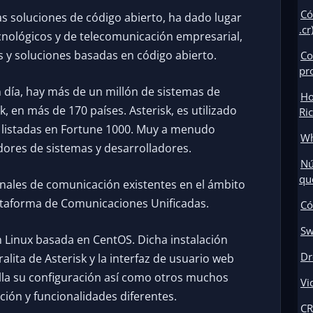
Có
 las soluciones de código abierto, ha dado lugar
.cr
nológicos y de telecomunicación empresarial,
 y soluciones basadas en código abierto.
Co
pr
 día, hay más de un millón de sistemas de
Ho
 en más de 170 países. Asterisk, es utilizado
Ri
 listadas en Fortune 1000. Muy a menudo
Wh
ores de sistemas y desarrolladores.
Nú
qu
anales de comunicación existentes en el ámbito
taforma de Comunicaciones Unificadas.
Có
Sw
en Linux basada en CentOS. Dicha instalación
Dr
alita de Asterisk y la interfaz de usuario web
illa su configuración así como otros muchos
Vi
ón y funcionalidades diferentes.
CR