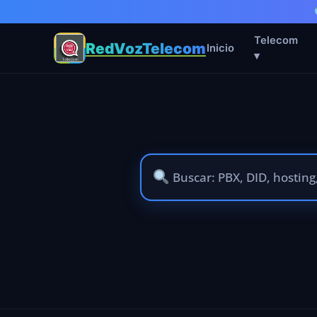
Telecom
RedVozTelecom
Inicio
▾