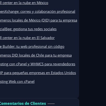
ll center en la nube en México
enXchange: correo y colaboración profesional
meros locales de México (DID) para tu empresa
cialBee: gestiona tus redes sociales
ll center en la nube en El Salvador
te Builder: tu web profesional sin código
meros DID locales de Chile para tu empresa
sting con cPanel y WHMCS para revendedores
IP para pequeñas empresas en Estados Unidos
sting Web con cPanel
Comentarios de Clientes