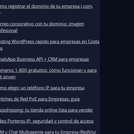
mo registrar el dominio de tu empresa (.com,
)
rreo corporativo con tu dominio: imagen
ofesional
sting WordPress rápido para empresas en Costa
ca
atsApp Business API + CRM para empresas
meros 1-800 gratuitos: cómo funcionan y para
é sirven
mo elegir un teléfono IP para tu empresa
itches de Red PoE para Empresas: guía
opshipping: tu tienda online lista para vender
deo Porteros IP: seguridad y control de acceso
M y Chat Multiagente para tu Empresa (RedVoz