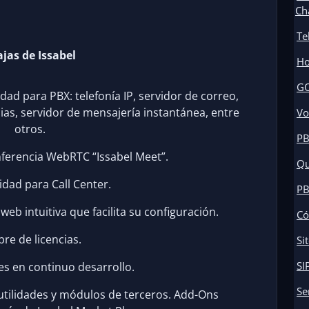
Ch
Te
jas de Issabel
Ho
GO
dad para PBX: telefonía IP, servidor de correo,
cias, servidor de mensajería instantánea, entre
Vo
otros.
PB
nferencia WebRTC “Issabel Meet”.
Qu
idad para Call Center.
PB
web intuitiva que facilita su configuración.
Có
ibre de licencias.
Si
SI
es en continuo desarrollo.
Se
utilidades y módulos de terceros. Add-Ons