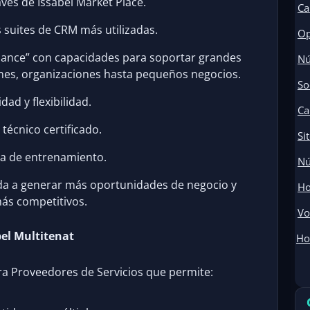
avés de Issabel Market Place.
Ca
s suites de CRM más utilizadas.
Op
iance” con capacidades para soportar grandes
Nú
ones, organizaciones hasta pequeños negocios.
So
dad y flexibilidad.
Ca
técnico certificado.
Si
a de entrenamiento.
Nú
da a generar más oportunidades de negocio y
Ho
ás competitivos.
Vo
bel Multitenat
Ho
ra Proveedores de Servicios que permite: