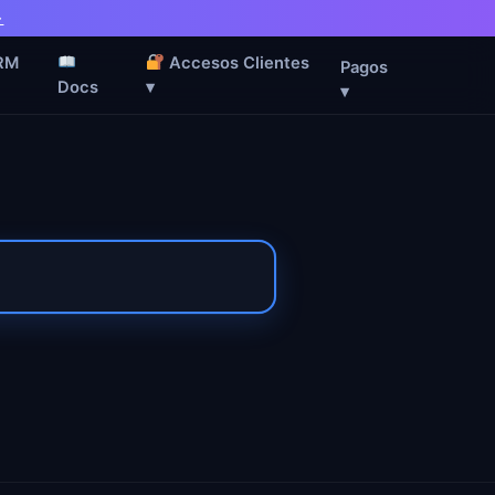
→
RM
Accesos Clientes
Pagos
Docs
▾
▾