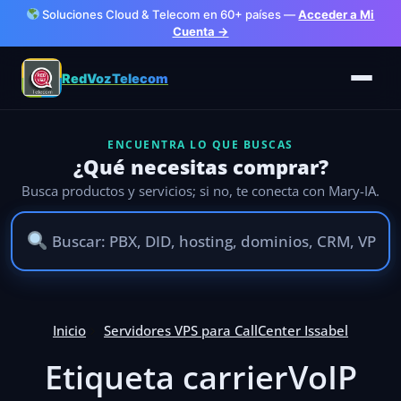
Soluciones Cloud & Telecom en 60+ países —
Acceder a Mi
Cuenta →
RedVozTelecom
ENCUENTRA LO QUE BUSCAS
¿Qué necesitas comprar?
Busca productos y servicios; si no, te conecta con Mary-IA.
Inicio
Servidores VPS para CallCenter Issabel
Etiqueta carrierVoIP