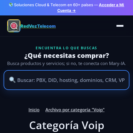
Soluciones Cloud & Telecom en 60+ países —
Acceder a Mi
Cuenta →
RedVozTelecom
ENCUENTRA LO QUE BUSCAS
¿Qué necesitas comprar?
Busca productos y servicios; si no, te conecta con Mary-IA.
Inicio
Archivo por categoría "Voip"
Categoría Voip