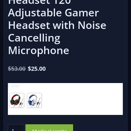
Adjustable Gamer
Headset with Noise
Cancelling
Microphone
El
El
$
53.00
$
25.00
precio
precio
Color
original
actual
era:
es:
$53.00.
$25.00.
Wired