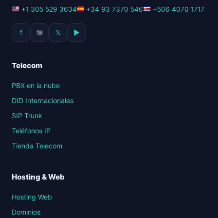
+1 305 529 3634
+34 93 7370 546
+506 4070 1717
f
𝕏
▶
Telecom
PBX en la nube
DID Internacionales
SIP Trunk
Teléfonos IP
Tienda Telecom
Hosting & Web
Hosting Web
Dominios