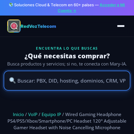
Soluciones Cloud & Telecom en 60+ países —
Acceder a Mi
Cuenta →
RedVozTelecom
ENCUENTRA LO QUE BUSCAS
¿Qué necesitas comprar?
Busca productos y servicios; si no, te conecta con Mary-IA.
Ir
al
Inicio
/
VoIP
/
Equipo IP
/ Wired Gaming Headphone
contenido
PS4/PS5/Xbox/Smartphone/PC Headset 120° Adjustable
Gamer Headset with Noise Cancelling Microphone