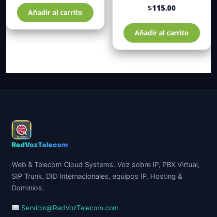
Valorado
$
115.00
Añadir al carrito
con
de 5
4.34
Añadir al carrito
RedVozTelecom
Web & Telecom Cloud Systems. Voz sobre IP, PBX Virtual,
SIP Trunk, DID Internacionales, equipos IP, Hosting &
Dominios.
Servicio@RedVozTelecom.com