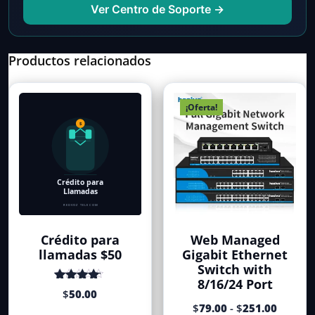
Ver Centro de Soporte →
Productos relacionados
¡Oferta!
Crédito para
Web Managed
llamadas $50
Gigabit Ethernet
Switch with
8/16/24 Port
Valorado
$
50.00
con
de 5
Rango
$
79.00
-
$
251.00
4.50