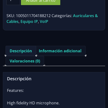
Añadir al carrito
Gaming
Headphone
PS4/PS5/Xbox/Smartphone/PC
SKU:
1005011704188212
Categorías:
Auriculares &
Headset
Cables
,
Equipo IP
,
VoIP
120°
Adjustable
Gamer
Headset
with
Descripción
Información adicional
Noise
Cancelling
Valoraciones (0)
Microphone
cantidad
Descripción
Features:
High fidelity HD microphone.