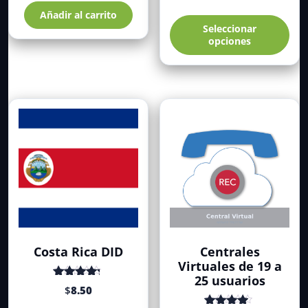
de
Est
Añadir al carrito
precios
Seleccionar
pro
desde
opciones
tie
$79.00
múl
hasta
var
$251.0
Las
opc
se
pue
eleg
en
la
pág
de
pro
Costa Rica DID
Centrales
Virtuales de 19 a
25 usuarios
Valorado
$
8.50
con
de 5
4.58