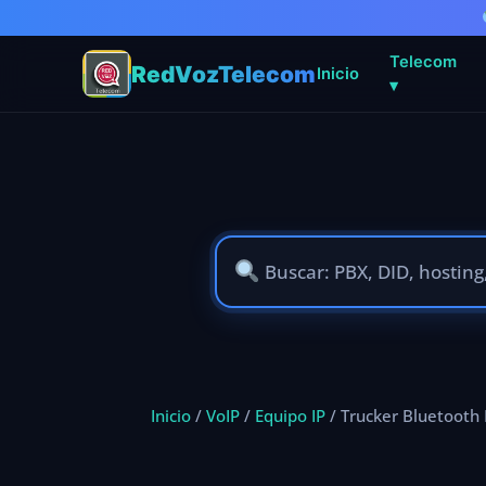
Telecom
RedVozTelecom
Inicio
▾
Ir
al
contenido
Inicio
/
VoIP
/
Equipo IP
/ Trucker Bluetooth