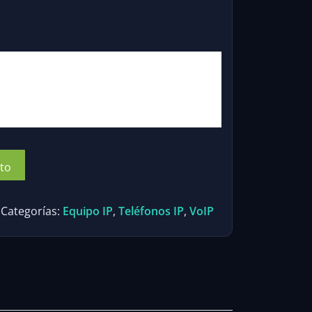
io
al
00.
ito
Categorías:
Equipo IP
,
Teléfonos IP
,
VoIP