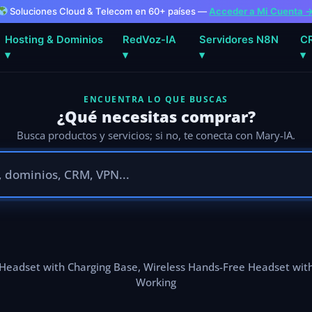
Soluciones Cloud & Telecom en 60+ países —
Acceder a Mi Cuenta 
Hosting & Dominios
RedVoz-IA
Servidores N8N
C
▾
▾
▾
▾
ENCUENTRA LO QUE BUSCAS
¿Qué necesitas comprar?
Busca productos y servicios; si no, te conecta con Mary-IA.
 Headset with Charging Base, Wireless Hands-Free Headset wit
Working