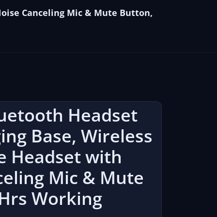
oise Canceling Mic & Mute Button,
luetooth Headset
ing Base, Wireless
e Headset with
eling Mic & Mute
6Hrs Working