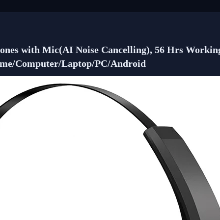
with
Noise
Canceling
Mic
ones with Mic(AI Noise Cancelling), 56 Hrs Working
&
ome/Computer/Laptop/PC/Android
Mute
Button,
56Hrs
Working
cantidad