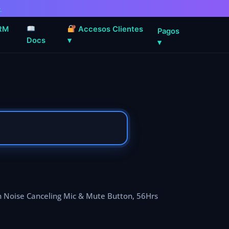
→
RM
Accesos Clientes
Pagos
Docs
▾
▾
h Noise Canceling Mic & Mute Button, 56Hrs