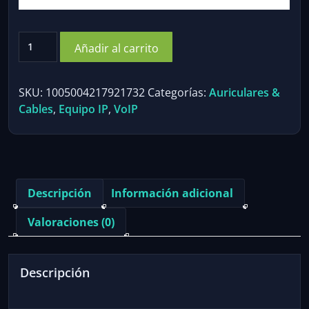
EKSA
Añadir al carrito
H12E
Office
Headset
SKU:
1005004217921732
Categorías:
Auriculares &
On-
Cables
,
Equipo IP
,
VoIP
Ear
USB
Wired
Computer
Headphones
Descripción
Información adicional
with
Microphone
Valoraciones (0)
ENC
Call
Center
Descripción
Headset
Gamer