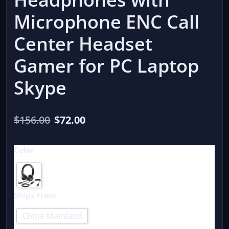
Microphone ENC Call
Center Headset
Gamer for PC Laptop
Skype
El
El
$
156.00
$
72.00
precio
precio
Color
original
actual
era:
es:
$156.00.
$72.00.
Ships From
China Mainland