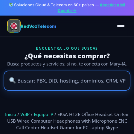
Soluciones Cloud & Telecom en 60+ países —
Acceder a Mi
Cuenta →
RedVozTelecom
ENCUENTRA LO QUE BUSCAS
¿Qué necesitas comprar?
Busca productos y servicios; si no, te conecta con Mary-IA.
Ir
al
Inicio
/
VoIP
/
Equipo IP
/ EKSA H12E Office Headset On-Ear
contenido
USB Wired Computer Headphones with Microphone ENC
Call Center Headset Gamer for PC Laptop Skype