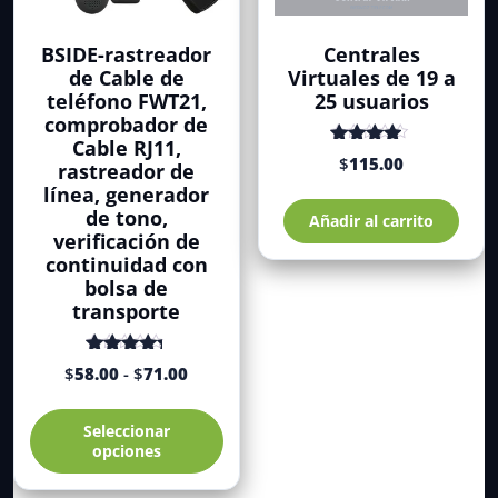
BSIDE-rastreador
Centrales
de Cable de
Virtuales de 19 a
teléfono FWT21,
25 usuarios
comprobador de
Cable RJ11,
Valorado
$
115.00
rastreador de
con
de 5
línea, generador
4.34
de tono,
Añadir al carrito
verificación de
continuidad con
bolsa de
transporte
Rango
Valorado
$
58.00
-
$
71.00
con
de 5
de
4.71
Este
precios:
Seleccionar
producto
desde
opciones
tiene
$58.00
múltiples
hasta