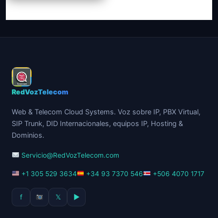
variantes.
$71.00
Las
opciones
se
pueden
elegir
en
la
página
RedVozTelecom
de
producto
Web & Telecom Cloud Systems. Voz sobre IP, PBX Virtual,
SIP Trunk, DID Internacionales, equipos IP, Hosting &
Dominios.
Servicio@RedVozTelecom.com
+1 305 529 3634
+34 93 7370 546
+506 4070 1717
f
𝕏
▶