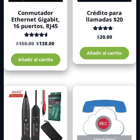
Conmutador
Crédito para
Ethernet Gigabit,
llamadas $20
16 puertos, RJ45
Valorado
$
20.00
con
de 5
El
El
Valorado
$
150.00
$
138.00
4.24
con
de 5
precio
precio
5.00
Añadir al carrito
original
actual
Añadir al carrito
era:
es:
$150.00.
$138.00.