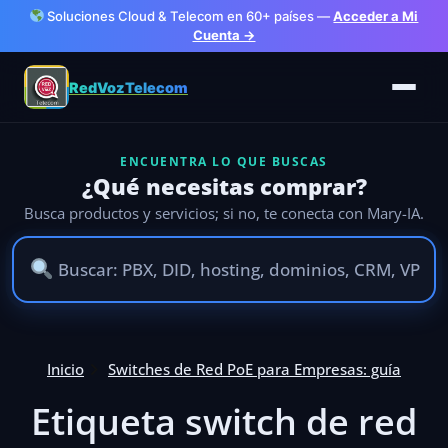
Soluciones Cloud & Telecom en 60+ países —
Acceder a Mi
Cuenta →
RedVozTelecom
ENCUENTRA LO QUE BUSCAS
¿Qué necesitas comprar?
Busca productos y servicios; si no, te conecta con Mary-IA.
Ir
Inicio
Switches de Red PoE para Empresas: guía
al
contenido
Etiqueta switch de red