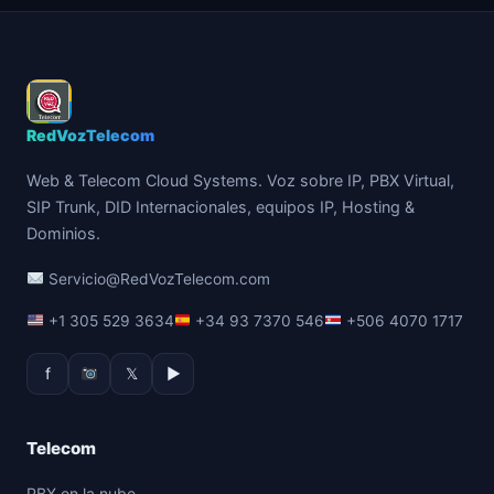
RedVozTelecom
Web & Telecom Cloud Systems. Voz sobre IP, PBX Virtual,
SIP Trunk, DID Internacionales, equipos IP, Hosting &
Dominios.
Servicio@RedVozTelecom.com
+1 305 529 3634
+34 93 7370 546
+506 4070 1717
f
𝕏
▶
Telecom
PBX en la nube