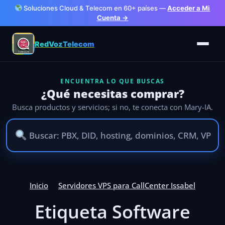
Soluciones Cloud & Telecom en 60+ países —
Acceder a Mi
Cuenta →
RedVozTelecom
ENCUENTRA LO QUE BUSCAS
¿Qué necesitas comprar?
Busca productos y servicios; si no, te conecta con Mary-IA.
Inicio
Servidores VPS para CallCenter Issabel
Etiqueta Software