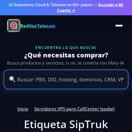
Soluciones Cloud & Telecom en 60+ países —
Acceder a Mi
Cuenta →
RedVozTelecom
ENCUENTRA LO QUE BUSCAS
¿Qué necesitas comprar?
Busca productos y servicios; si no, te conecta con Mary-IA.
Inicio
Servidores VPS para CallCenter Issabel
Etiqueta SipTruk