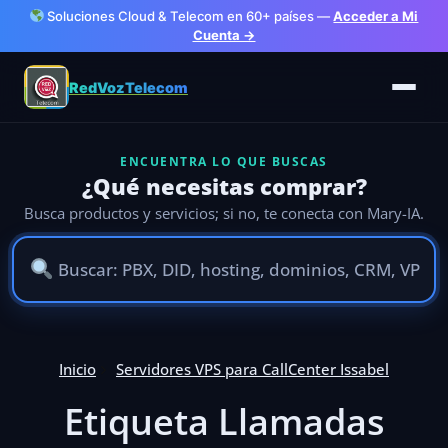
Soluciones Cloud & Telecom en 60+ países —
Acceder a Mi
Cuenta →
RedVozTelecom
ENCUENTRA LO QUE BUSCAS
¿Qué necesitas comprar?
Busca productos y servicios; si no, te conecta con Mary-IA.
Inicio
Servidores VPS para CallCenter Issabel
Etiqueta Llamadas