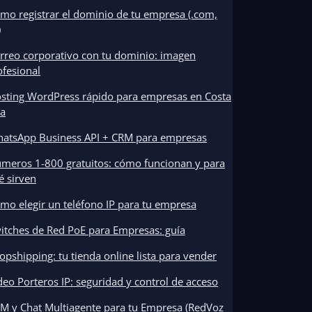
mo registrar el dominio de tu empresa (.com,
)
rreo corporativo con tu dominio: imagen
ofesional
sting WordPress rápido para empresas en Costa
ca
atsApp Business API + CRM para empresas
meros 1-800 gratuitos: cómo funcionan y para
é sirven
mo elegir un teléfono IP para tu empresa
itches de Red PoE para Empresas: guía
opshipping: tu tienda online lista para vender
deo Porteros IP: seguridad y control de acceso
M y Chat Multiagente para tu Empresa (RedVoz