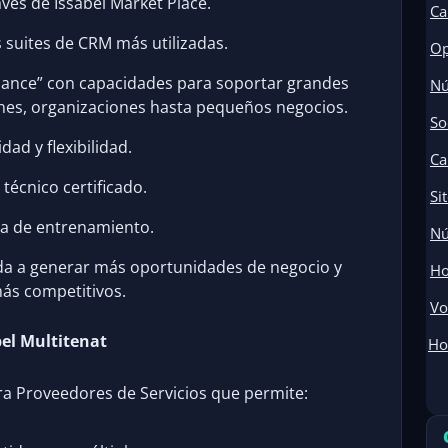
avés de Issabel Market Place.
Ca
s suites de CRM más utilizadas.
Op
iance” con capacidades para soportar grandes
Nú
ones, organizaciones hasta pequeños negocios.
So
dad y flexibilidad.
Ca
técnico certificado.
Si
a de entrenamiento.
Nú
da a generar más oportunidades de negocio y
Ho
ás competitivos.
Vo
bel Multitenat
Ho
ra Proveedores de Servicios que permite: