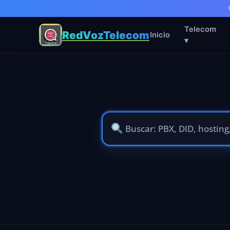
Telecom
RedVozTelecom
Inicio
▾