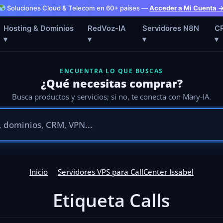
Soluciones Cloud & Telecom en 60+ países —
Acceder a Mi Cuenta 
Hosting & Dominios
RedVoz-IA
Servidores N8N
C
▾
▾
▾
▾
ENCUENTRA LO QUE BUSCAS
¿Qué necesitas comprar?
Busca productos y servicios; si no, te conecta con Mary-IA.
Inicio
Servidores VPS para CallCenter Issabel
Etiqueta Calls