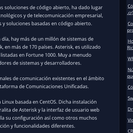
Có
 las soluciones de código abierto, ha dado lugar
.cr
nológicos y de telecomunicación empresarial,
 y soluciones basadas en código abierto.
Co
pr
 día, hay más de un millón de sistemas de
Ho
 en más de 170 países. Asterisk, es utilizado
Ri
 listadas en Fortune 1000. Muy a menudo
Wh
ores de sistemas y desarrolladores.
Nú
qu
anales de comunicación existentes en el ámbito
taforma de Comunicaciones Unificadas.
Có
Sw
en Linux basada en CentOS. Dicha instalación
Dr
alita de Asterisk y la interfaz de usuario web
illa su configuración así como otros muchos
Vi
ón y funcionalidades diferentes.
CR