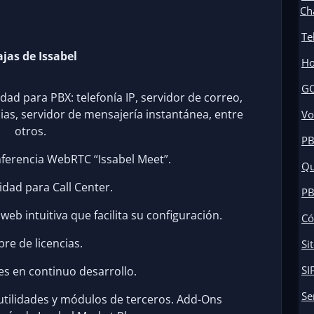
Ch
Te
jas de Issabel
Ho
GO
dad para PBX: telefonía IP, servidor de correo,
cias, servidor de mensajería instantánea, entre
Vo
otros.
PB
nferencia WebRTC “Issabel Meet”.
Qu
idad para Call Center.
PB
web intuitiva que facilita su configuración.
Có
ibre de licencias.
Si
SI
es en continuo desarrollo.
Se
utilidades y módulos de terceros. Add-Ons