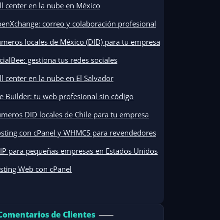
ll center en la nube en México
enXchange: correo y colaboración profesional
meros locales de México (DID) para tu empresa
cialBee: gestiona tus redes sociales
ll center en la nube en El Salvador
te Builder: tu web profesional sin código
meros DID locales de Chile para tu empresa
sting con cPanel y WHMCS para revendedores
IP para pequeñas empresas en Estados Unidos
sting Web con cPanel
Comentarios de Clientes