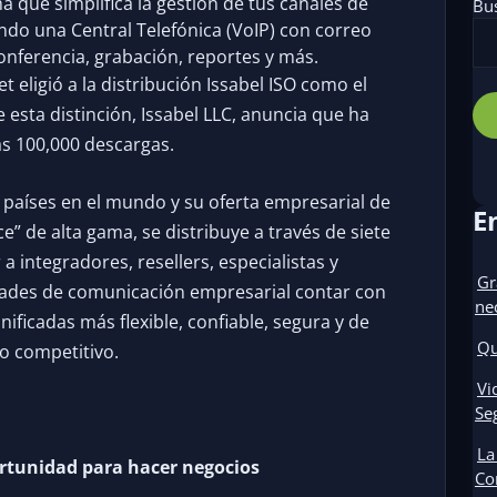
a que simplifica la gestión de tus canales de
Bu
ndo una Central Telefónica (VoIP) con correo
conferencia, grabación, reportes y más.
 eligió a la distribución Issabel ISO como el
 esta distinción, Issabel LLC, anuncia que ha
s 100,000 descargas.
7 países en el mundo y su oferta empresarial de
E
” de alta gama, se distribuye a través de siete
a integradores, resellers, especialistas y
Gr
dades de comunicación empresarial contar con
ne
ficadas más flexible, confiable, segura y de
Qu
o competitivo.
Vi
Se
La
ortunidad para hacer negocios
Co