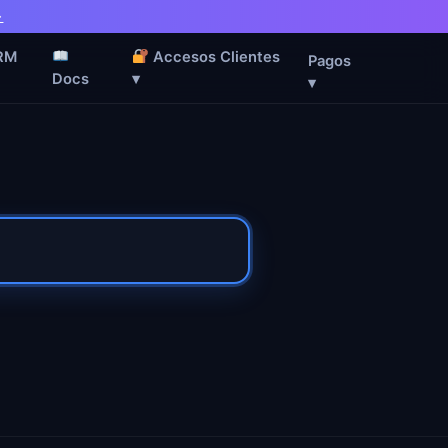
→
RM
Accesos Clientes
Pagos
Docs
▾
▾