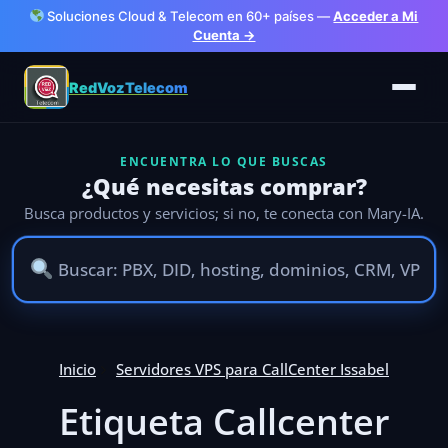
Soluciones Cloud & Telecom en 60+ países —
Acceder a Mi
Cuenta →
RedVozTelecom
ENCUENTRA LO QUE BUSCAS
¿Qué necesitas comprar?
Busca productos y servicios; si no, te conecta con Mary-IA.
Inicio
Servidores VPS para CallCenter Issabel
Etiqueta Callcenter