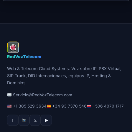
RedVozTelecom
Web & Telecom Cloud Systems. Voz sobre IP, PBX Virtual,
SIP Trunk, DID Internacionales, equipos IP, Hosting &
Dominios.
Servicio@RedVozTelecom.com
+1 305 529 3634
+34 93 7370 546
+506 4070 1717
f
𝕏
▶