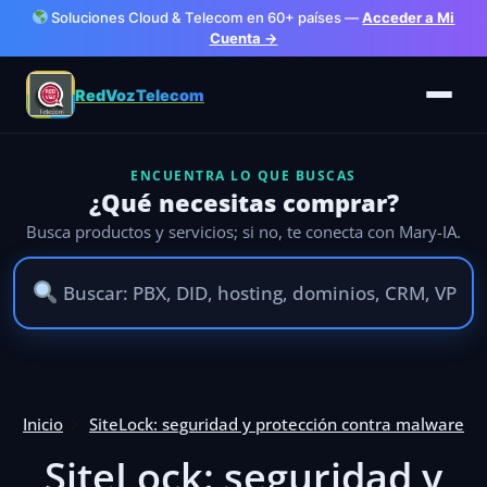
Soluciones Cloud & Telecom en 60+ países —
Acceder a Mi
Cuenta →
RedVozTelecom
ENCUENTRA LO QUE BUSCAS
¿Qué necesitas comprar?
Busca productos y servicios; si no, te conecta con Mary-IA.
Ir
al
Inicio
SiteLock: seguridad y protección contra malware
contenido
SiteLock: seguridad y