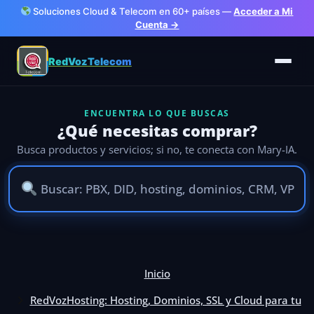
Soluciones Cloud & Telecom en 60+ países —
Acceder a Mi
Cuenta →
RedVozTelecom
ENCUENTRA LO QUE BUSCAS
¿Qué necesitas comprar?
Busca productos y servicios; si no, te conecta con Mary-IA.
Ir
al
Inicio
contenido
RedVozHosting: Hosting, Dominios, SSL y Cloud para tu