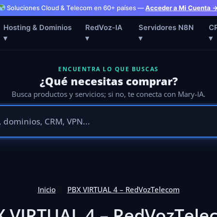
Soluciones Cloud & Telecom en 60+ países —
Acceder a Mi Cuenta 
Hosting & Dominios
RedVoz-IA
Servidores N8N
C
▾
▾
▾
▾
ENCUENTRA LO QUE BUSCAS
¿Qué necesitas comprar?
Busca productos y servicios; si no, te conecta con Mary-IA.
Inicio
PBX VIRTUAL 4 – RedVozTelecom
X VIRTUAL 4 – RedVozTele