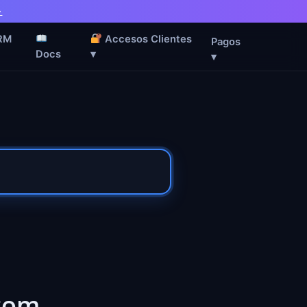
→
RM
Accesos Clientes
Pagos
Docs
▾
▾
com