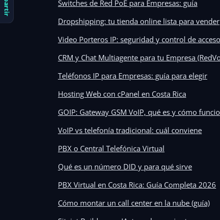
Compartir
Switches de Red PoE para Empresas: guía
Dropshipping: tu tienda online lista para vender
Video Porteros IP: seguridad y control de acces
CRM y Chat Multiagente para tu Empresa (RedVo
Teléfonos IP para Empresas: guía para elegir
Hosting Web con cPanel en Costa Rica
GOIP: Gateway GSM VoIP, qué es y cómo funci
VoIP vs telefonía tradicional: cuál conviene
PBX o Central Telefónica Virtual
Qué es un número DID y para qué sirve
PBX Virtual en Costa Rica: Guía Completa 2026
Cómo montar un call center en la nube (guía)