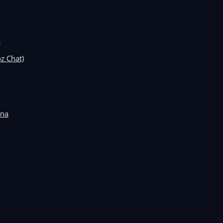
o
z Chat)
ona