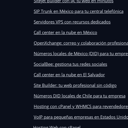
Sitejet Builder con IA: tu web en minutos
SIP Trunk en México para tu central telefónica
Servidores VPS con recursos dedicados
Call center en la nube en México
OpenXchange: correo y colaboración profesiona
Números locales de México (DID) para tu empre
SocialBee: gestiona tus redes sociales
Call center en la nube en El Salvador
Site Builder: tu web profesional sin código
Números DID locales de Chile para tu empresa
Hosting con cPanel y WHMCS para revendedore
VoIP para pequeñas empresas en Estados Unid
Hosting Web con cPanel