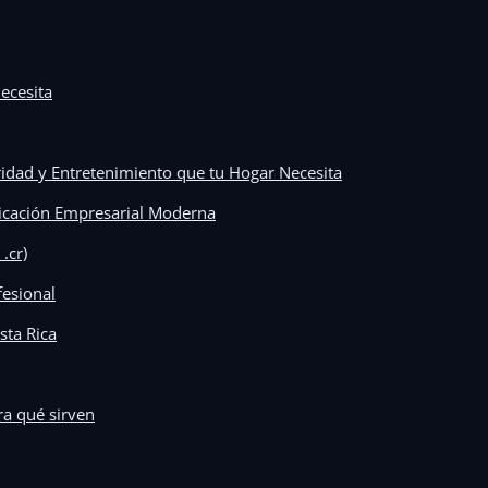
ecesita
ridad y Entretenimiento que tu Hogar Necesita
icación Empresarial Moderna
.cr)
fesional
sta Rica
a qué sirven