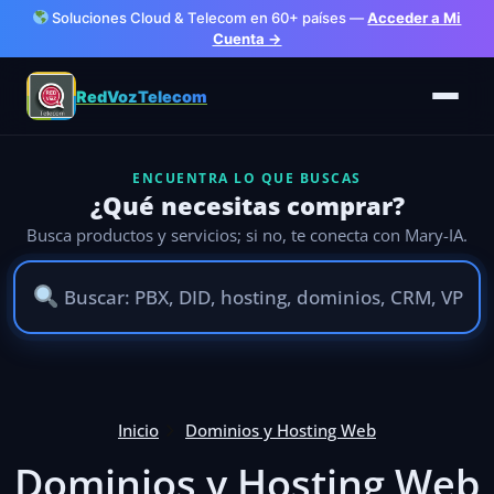
Soluciones Cloud & Telecom en 60+ países —
Acceder a Mi
Cuenta →
RedVozTelecom
ENCUENTRA LO QUE BUSCAS
¿Qué necesitas comprar?
Busca productos y servicios; si no, te conecta con Mary-IA.
Ir
al
Inicio
Dominios y Hosting Web
contenido
Dominios y Hosting Web