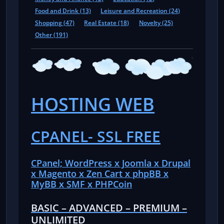
Food and Drink (13)
Leisure and Recreation (24)
Shopping (47)
Real Estate (18)
Novelty (25)
Other (191)
HOSTING WEB
CPANEL- SSL FREE
CPanel; WordPress x Joomla x Drupal
x Magento x Zen Cart x phpBB x
MyBB x SMF x PHPCoin
BASIC –
ADVANCED –
PREMIUM –
UNLIMITED