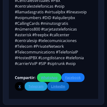
#Centralesvirtuales #PBX
#centralestelefonicas #voip
#llamadasgratis #virtualpbx #lineasvoip
#voipnumbers #DiD #alquilerpbx
#CallingCards #minutosgratis
#números800 #tarjetastelefonicas
#asterisk #freepbx #callcenter
#centralesip #telecomunicaciones
#Telecom #PrivateNetwork
#Telecommunications #TelefoníaIP
#HostedPBX #Longdistance #telefonia
#carrierVoIP #SIP #siptrunk #voip
Compartir:
WhatsApp
Facebook
X
Telegram
LinkedIn