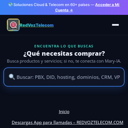
Soluciones Cloud & Telecom en 60+ países —
Acceder a Mi
Cuenta →
RedVozTelecom
ENCUENTRA LO QUE BUSCAS
¿Qué necesitas comprar?
Busca productos y servicios; si no, te conecta con Mary-IA.
Ir
al
Inicio
contenido
Descargas App para llamadas – REDVOZTELECOM.COM