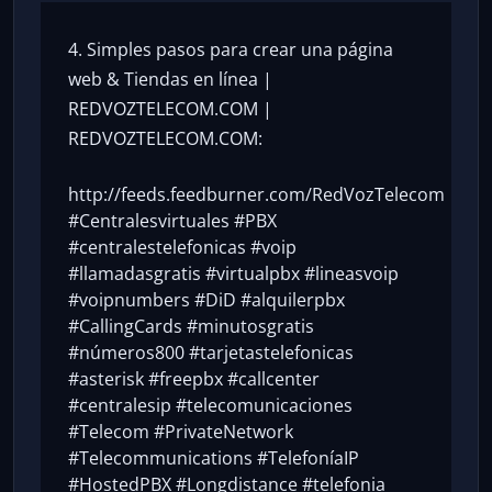
4. Simples pasos para crear una página
web & Tiendas en línea |
REDVOZTELECOM.COM |
REDVOZTELECOM.COM
:
http://feeds.feedburner.com/RedVozTelecom
#Centralesvirtuales #PBX
#centralestelefonicas #voip
#llamadasgratis #virtualpbx #lineasvoip
#voipnumbers #DiD #alquilerpbx
#CallingCards #minutosgratis
#números800 #tarjetastelefonicas
#asterisk #freepbx #callcenter
#centralesip #telecomunicaciones
#Telecom #PrivateNetwork
#Telecommunications #TelefoníaIP
#HostedPBX #Longdistance #telefonia