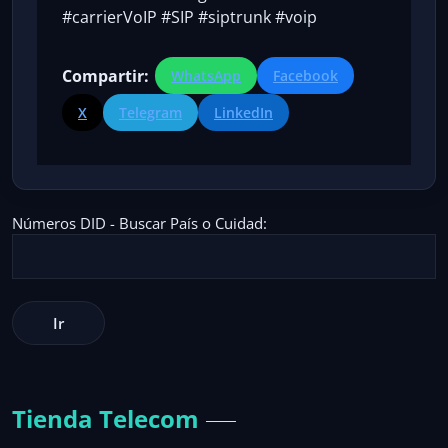
#carrierVoIP #SIP #siptrunk #voip
Compartir:
WhatsApp
Facebook
X
Telegram
LinkedIn
Números DID - Buscar País o Cuidad:
Tienda Telecom