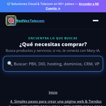
Soluciones Cloud & Telecom en 60+ países —
Acceder a Mi
Cuenta →
RedVozTelecom
ENCUENTRA LO QUE BUSCAS
¿Qué necesitas comprar?
Busca productos y servicios; si no, te conecta con Mary-IA.
Ir
al
Inicio
contenido
4. Simples pasos para crear una página web & Tiendas