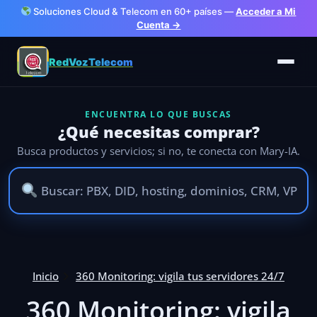
Soluciones Cloud & Telecom en 60+ países —
Acceder a Mi
Cuenta →
RedVozTelecom
ENCUENTRA LO QUE BUSCAS
¿Qué necesitas comprar?
Busca productos y servicios; si no, te conecta con Mary-IA.
Ir
al
Inicio
360 Monitoring: vigila tus servidores 24/7
contenido
360 Monitoring: vigila