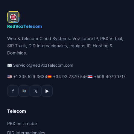
RedVozTelecom
Web & Telecom Cloud Systems. Voz sobre IP, PBX Virtual,
SIP Trunk, DID Internacionales, equipos IP, Hosting &
Dominios.
Servicio@RedVozTelecom.com
+1 305 529 3634
+34 93 7370 546
+506 4070 1717
f
𝕏
▶
Telecom
PBX en la nube
DID Internacionales