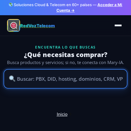
Soluciones Cloud & Telecom en 60+ países —
Acceder a Mi
Cuenta →
RedVozTelecom
ENCUENTRA LO QUE BUSCAS
¿Qué necesitas comprar?
Busca productos y servicios; si no, te conecta con Mary-IA.
Ir
al
Inicio
contenido