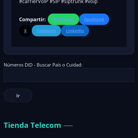
#carrierVoIP #SIP #siptrunk #voip
Compartir:
WhatsApp
Facebook
X
Telegram
LinkedIn
Números DID - Buscar País o Cuidad:
Tienda Telecom