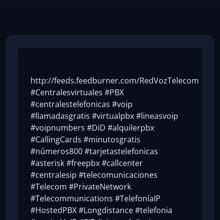
http://feeds.feedburner.com/RedVozTelecom
#Centralesvirtuales #PBX
#centralestelefonicas #voip
#llamadasgratis #virtualpbx #lineasvoip
#voipnumbers #DiD #alquilerpbx
#CallingCards #minutosgratis
#números800 #tarjetastelefonicas
#asterisk #freepbx #callcenter
#centralesip #telecomunicaciones
#Telecom #PrivateNetwork
#Telecommunications #TelefoníaIP
#HostedPBX #Longdistance #telefonia