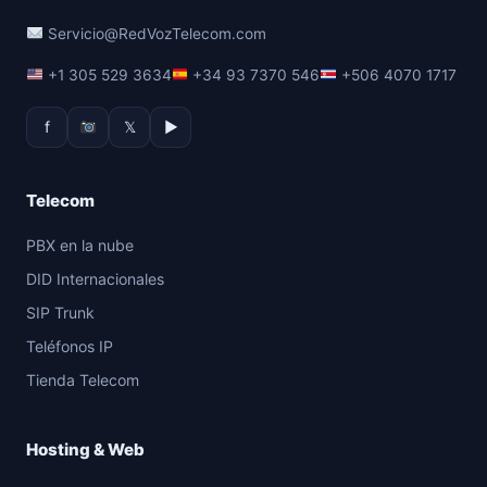
Servicio@RedVozTelecom.com
+1 305 529 3634
+34 93 7370 546
+506 4070 1717
f
𝕏
▶
Telecom
PBX en la nube
DID Internacionales
SIP Trunk
Teléfonos IP
Tienda Telecom
Hosting & Web