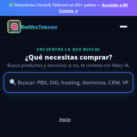
Soluciones Cloud & Telecom en 60+ países —
Acceder a Mi
Cuenta →
RedVozTelecom
ENCUENTRA LO QUE BUSCAS
¿Qué necesitas comprar?
Busca productos y servicios; si no, te conecta con Mary-IA.
Ir
al
Inicio
contenido