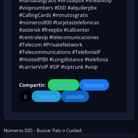
#llamadasgratis #virtualpbx #lineasvoip
#voipnumbers #DiD #alquilerpbx
#CallingCards #minutosgratis
#números800 #tarjetastelefonicas
#asterisk #freepbx #callcenter
#centralesip #telecomunicaciones
#Telecom #PrivateNetwork
#Telecommunications #TelefoníaIP
#HostedPBX #Longdistance #telefonia
#carrierVoIP #SIP #siptrunk #voip
Compartir:
WhatsApp
Facebook
X
Telegram
LinkedIn
Números DID - Buscar País o Cuidad: