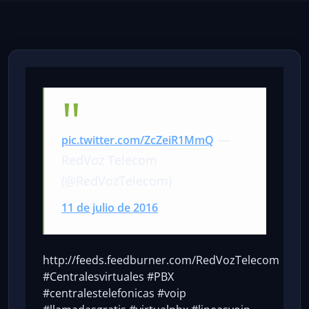
—
pic.twitter.com/ZcZeiR1MmQ
RedVoz Telecom
(@RedVozTelecom)
11 de julio de 2016
http://feeds.feedburner.com/RedVozTelecom
#Centralesvirtuales #PBX
#centralestelefonicas #voip