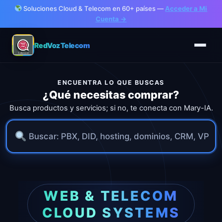
Soluciones Cloud & Telecom en 60+ países —
Acceder a Mi
Cuenta →
RedVozTelecom
ENCUENTRA LO QUE BUSCAS
¿Qué necesitas comprar?
Busca productos y servicios; si no, te conecta con Mary-IA.
Ir
al
WEB & TELECOM
contenido
CLOUD SYSTEMS