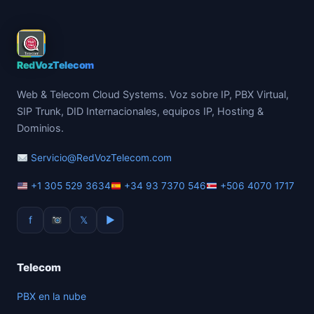
RedVozTelecom
Web & Telecom Cloud Systems. Voz sobre IP, PBX Virtual,
SIP Trunk, DID Internacionales, equipos IP, Hosting &
Dominios.
Servicio@RedVozTelecom.com
+1 305 529 3634
+34 93 7370 546
+506 4070 1717
f
𝕏
▶
Telecom
PBX en la nube