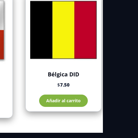
Bélgica DID
$
7.50
Añadir al carrito