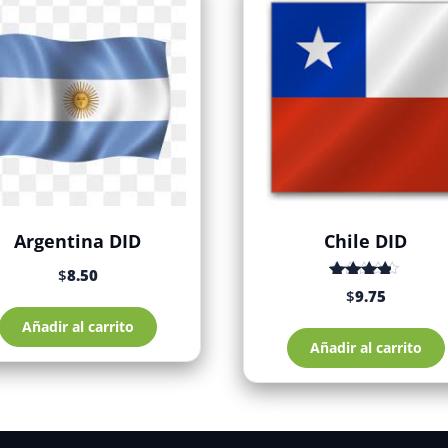
Argentina DID
Chile DID
$
8.50
Valorado
$
9.75
con
de
4.17
Añadir al carrito
5
Añadir al carrito