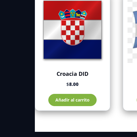
Croacia DID
$
8.00
Añadir al carrito