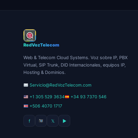
RedVozTelecom
Web & Telecom Cloud Systems. Voz sobre IP, PBX
Virtual, SIP Trunk, DID Internacionales, equipos IP,
Hosting & Dominios.
Servicio@RedVozTelecom.com
+1 305 529 3634
+34 93 7370 546
+506 4070 1717
f
𝕏
▶