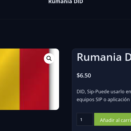
Rumania DID
Rumania D
$
6.50
DID, Sip-Puede usarlo en 
equipos SIP o aplicación 
Rumania
Añadir al carr
DID
cantidad