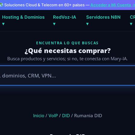
Soluciones Cloud & Telecom en 60+ países —
Acceder a Mi Cuenta 
Hosting & Dominios
RedVoz-IA
Servidores N8N
C
▾
▾
▾
▾
ENCUENTRA LO QUE BUSCAS
¿Qué necesitas comprar?
Busca productos y servicios; si no, te conecta con Mary-IA.
Inicio
/
VoIP
/
DID
/ Rumania DID