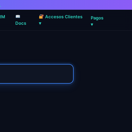
→
RM
Accesos Clientes
Pagos
Docs
▾
▾