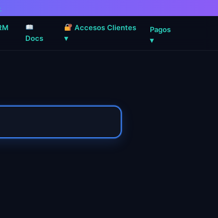
→
RM
Accesos Clientes
Pagos
Docs
▾
▾