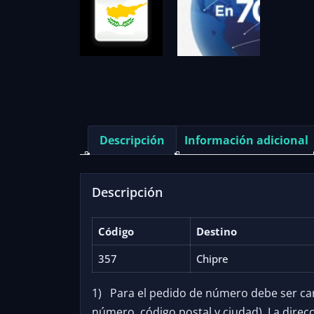
Descripción
Información adicional
Descripción
Código
Destino
357
Chipre
1) Para el pedido de número debe ser carga
número, código postal y ciudad). La dire