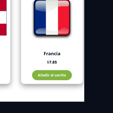
Francia
$
7.85
Añadir al carrito