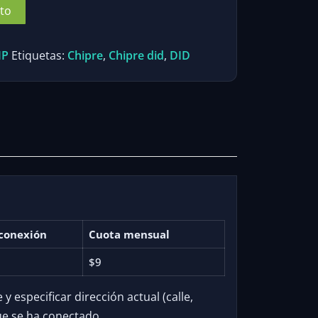
ito
IP
Etiquetas:
Chipre
,
Chipre did
,
DID
conexión
Cuota mensual
$9
 especificar dirección actual (calle,
ue se ha conectado.