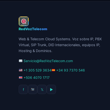
RedVozTelecom
Web & Telecom Cloud Systems. Voz sobre IP, PBX
Virtual, SIP Trunk, DID Internacionales, equipos IP,
Hosting & Dominios.
Servicio@RedVozTelecom.com
+1 305 529 3634
+34 93 7370 546
+506 4070 1717
f
𝕏
▶