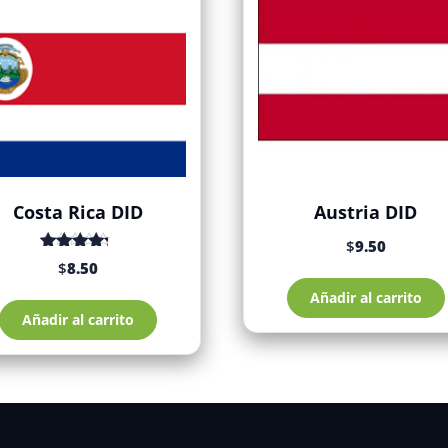
Costa Rica DID
Austria DID
$
9.50
Valorado
$
8.50
con
de 5
4.58
Añadir al carrito
Añadir al carrito