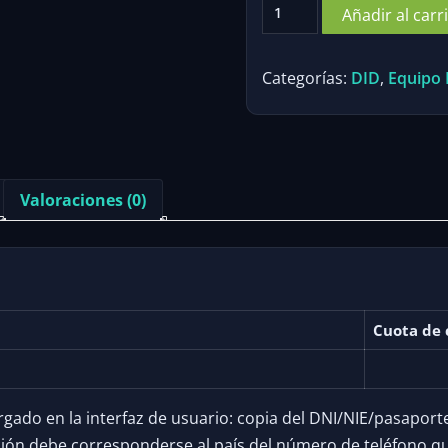
Chipre
Añadir al carr
DID
cantidad
Categorías:
DID
,
Equipo 
Valoraciones (0)
Cuota de 
do en la interfaz de usuario: copia del DNI/NIE/pasaporte y
cción debe corresponderse al país del número de teléfono q