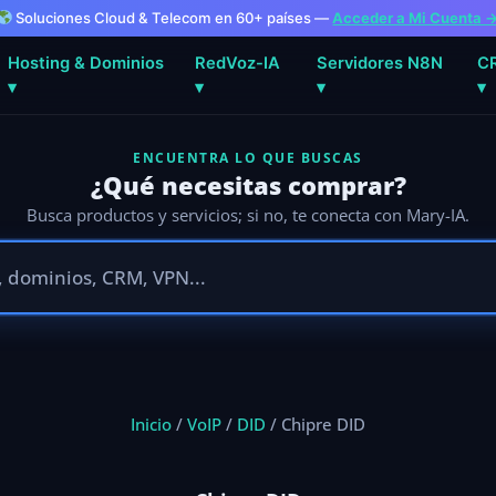
Soluciones Cloud & Telecom en 60+ países —
Acceder a Mi Cuenta 
Hosting & Dominios
RedVoz-IA
Servidores N8N
C
▾
▾
▾
▾
ENCUENTRA LO QUE BUSCAS
¿Qué necesitas comprar?
Busca productos y servicios; si no, te conecta con Mary-IA.
Inicio
/
VoIP
/
DID
/ Chipre DID