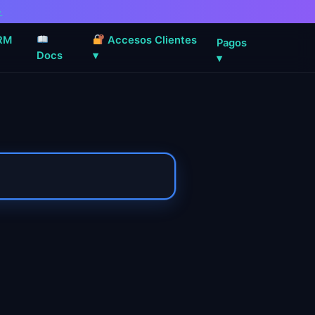
→
RM
Accesos Clientes
Pagos
Docs
▾
▾