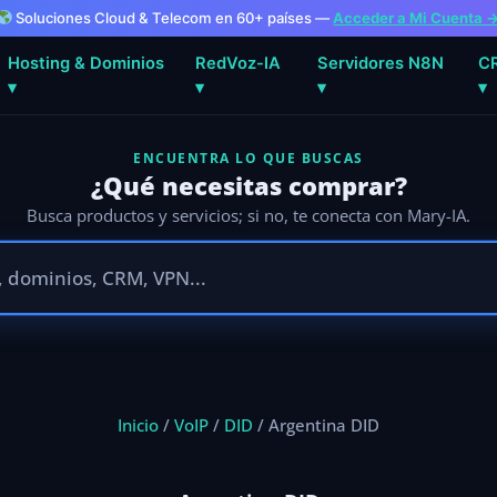
Soluciones Cloud & Telecom en 60+ países —
Acceder a Mi Cuenta 
Hosting & Dominios
RedVoz-IA
Servidores N8N
C
▾
▾
▾
▾
ENCUENTRA LO QUE BUSCAS
¿Qué necesitas comprar?
Busca productos y servicios; si no, te conecta con Mary-IA.
Inicio
/
VoIP
/
DID
/ Argentina DID