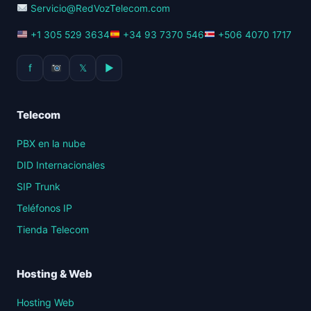
Servicio@RedVozTelecom.com
+1 305 529 3634
+34 93 7370 546
+506 4070 1717
f
𝕏
▶
Telecom
PBX en la nube
DID Internacionales
SIP Trunk
Teléfonos IP
Tienda Telecom
Hosting & Web
Hosting Web