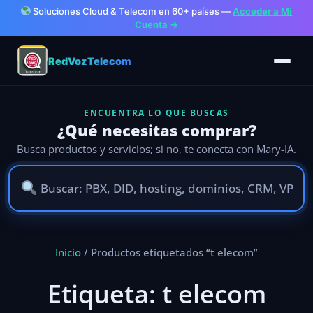
Soluciones Cloud & Telecom en 60+ países —
Acceder a Mi
Cuenta →
RedVozTelecom
ENCUENTRA LO QUE BUSCAS
¿Qué necesitas comprar?
Busca productos y servicios; si no, te conecta con Mary-IA.
Ir
Inicio
/ Productos etiquetados “t elecom”
al
contenido
Etiqueta:
t elecom